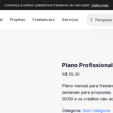
Conheça a melhor plataforma freelance do mercado!
Saiba mais
al
Projetos
Freelancers
Serviços
Plano Profissional
R$
55,30
Plano mensal para freelanc
semanais para propostas;
00:00 e os créditos não 
Categoria:
Sem categoria